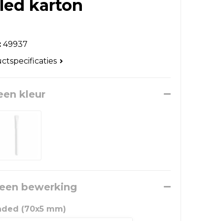
led karton
:
49937
uctspecificaties
een kleur
 een bewerking
anded (70x5 mm)