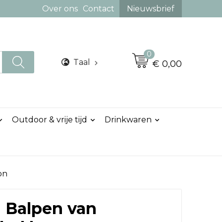
Over ons
Contact
Nieuwsbrief
0
Taal
€ 0,00
Outdoor & vrije tijd
Drinkwaren
on
 Balpen van