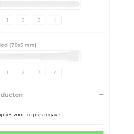
1
2
3
4
nded (70x5 mm)
1
2
3
4
oducten
pties voor de prijsopgave.