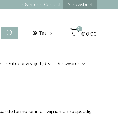
Over ons
Contact
Nieuwsbrief
0
Taal
€ 0,00
Outdoor & vrije tijd
Drinkwaren
taande formulier in en wij nemen zo spoedig