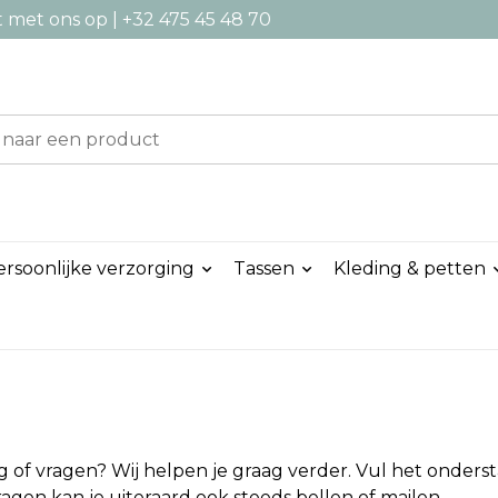
met ons op | +32 475 45 48 70
ersoonlijke verzorging
Tassen
Kleding & petten
g of vragen? Wij helpen je graag verder. Vul het onders
agen kan je uiteraard ook steeds bellen of mailen.