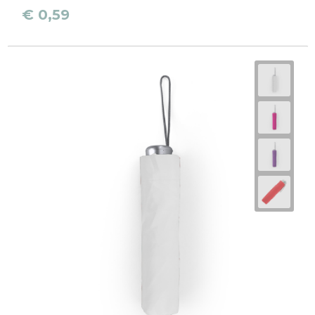
Reistassen
€ 0,59
Schoudertassen
Accessoires voor tassen
Papieren tassen
Promotietassen
Jute tassen
Strandtassen
Waterbestendige tassen
Goodiebags