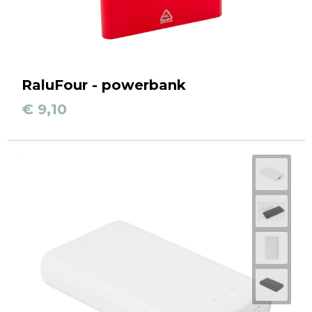
RaluFour - powerbank
€ 9,10