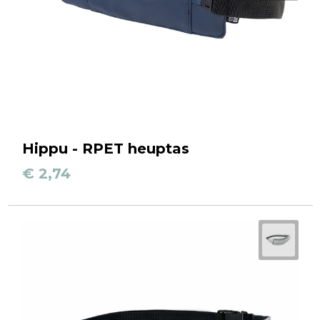
Hippu - RPET heuptas
€ 2,74