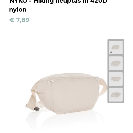
NYKO - Hiking heuptas in 420D
nylon
€ 7,89