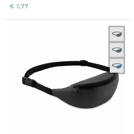
Reistassen
€ 1,77
Schoudertassen
Accessoires voor tassen
Papieren tassen
Promotietassen
Jute tassen
Strandtassen
Waterbestendige tassen
Goodiebags