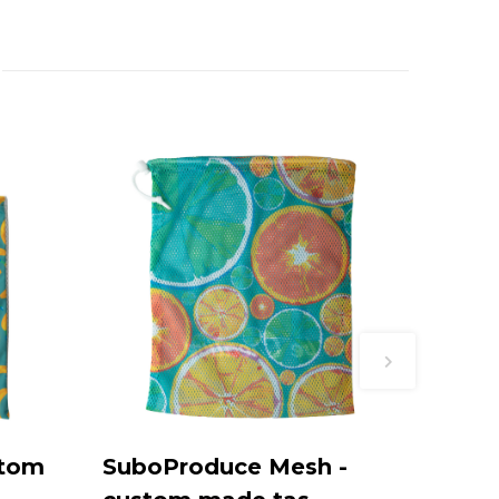
stom
SuboProduce Mesh -