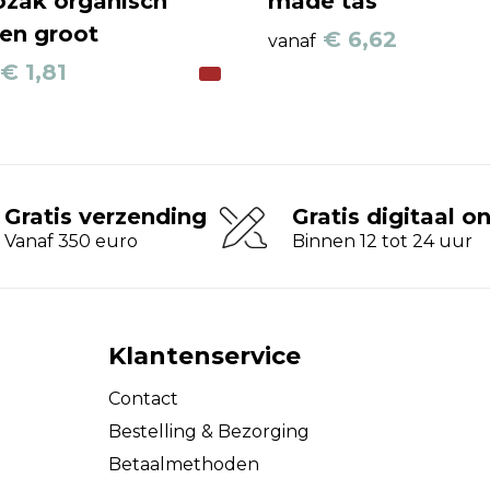
zak organisch
made tas
en groot
€ 6,62
vanaf
€ 1,81
Gratis verzending
Gratis digitaal o
Vanaf 350 euro
Binnen 12 tot 24 uur
Klantenservice
Contact
Bestelling & Bezorging
Betaalmethoden