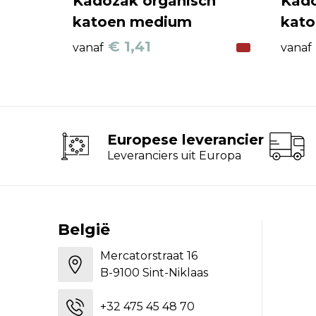
Kadozak organisch
Kado
katoen medium
kato
€ 1,41
vanaf
vanaf
Europese leverancier
Leveranciers uit Europa
België
Mercatorstraat 16
B-9100 Sint-Niklaas
+32 475 45 48 70