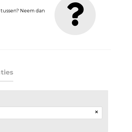
et tussen? Neem dan
ties
×