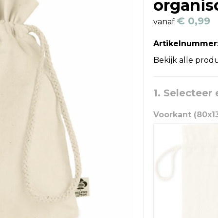
organis
€ 0,99
vanaf
Artikelnummer
Bekijk alle prod
1. Selecteer
Voorkant (80x