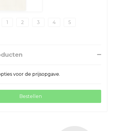
1
2
3
4
5
oducten
pties voor de prijsopgave.
Bestellen