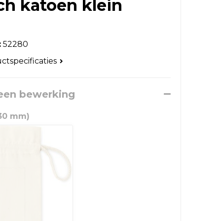
ch katoen klein
:
52280
uctspecificaties
 een bewerking
130 mm)