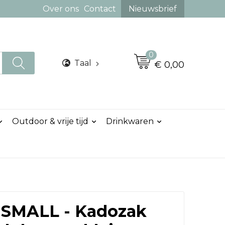
Over ons
Contact
Nieuwsbrief
0
Taal
€ 0,00
Outdoor & vrije tijd
Drinkwaren
SMALL - Kadozak