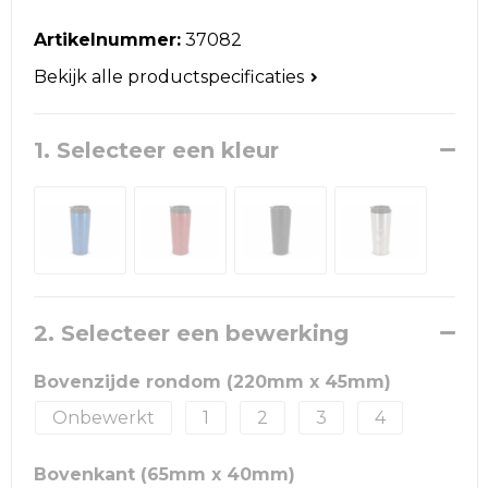
Reistassen
Artikelnummer:
37082
Schoudertassen
Bekijk alle productspecificaties
Accessoires voor tassen
1. Selecteer een kleur
Papieren tassen
Promotietassen
Jute tassen
Strandtassen
2. Selecteer een bewerking
Waterbestendige tassen
Bovenzijde rondom (220mm x 45mm)
Onbewerkt
1
2
3
4
Goodiebags
Bovenkant (65mm x 40mm)