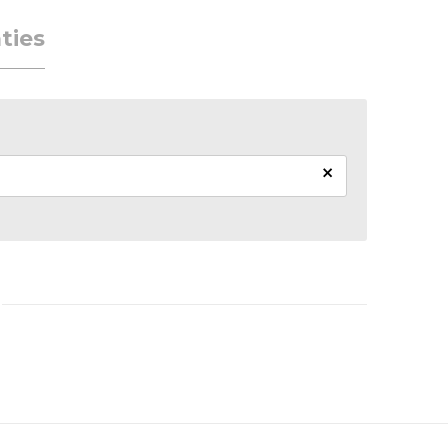
ties
×