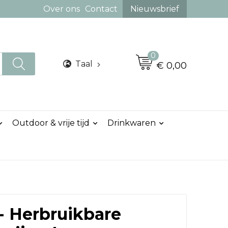
Over ons
Contact
Nieuwsbrief
0
Taal
€ 0,00
Outdoor & vrije tijd
Drinkwaren
 Herbruikbare