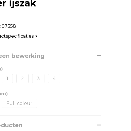
r ijszak
:
97558
uctspecificaties
 een bewerking
)
1
2
3
4
mm)
Full colour
oducten