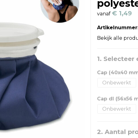
polyeste
€ 1,49
vanaf
Artikelnummer
Bekijk alle prod
1. Selecteer
Cap (40x40 mm
Onbewerkt
Cap dl (56x56 
Onbewerkt
2. Aantal pr