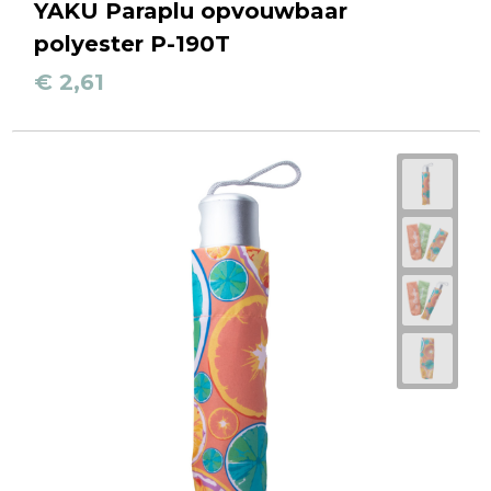
Reistassen
YAKU Paraplu opvouwbaar
polyester P-190T
Schoudertassen
€ 2,61
Accessoires voor tassen
Papieren tassen
Promotietassen
Jute tassen
Strandtassen
Waterbestendige tassen
Goodiebags