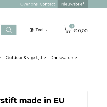
Over ons
Contact
Nieuwsbrief
0
Taal
€ 0,00
Outdoor & vrije tijd
Drinkwaren
stift made in EU