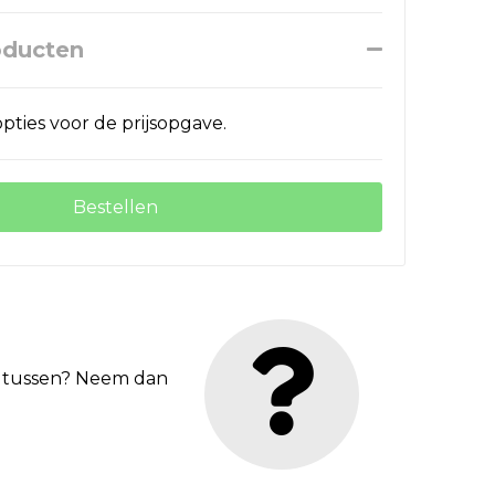
oducten
pties voor de prijsopgave.
Bestellen
et tussen? Neem dan