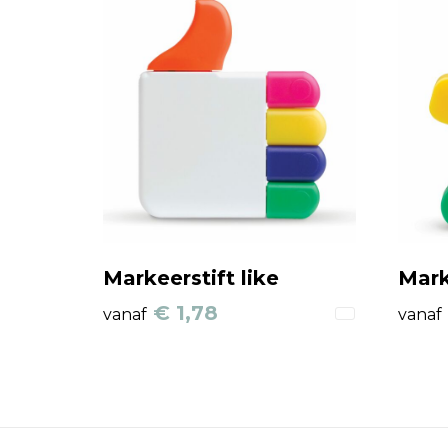
Markeerstift like
Mark
€ 1,78
vanaf
vanaf