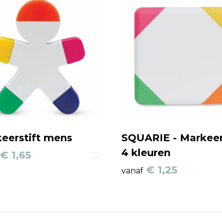
eerstift mens
SQUARIE - Markeer
4 kleuren
€ 1,65
€ 1,25
vanaf