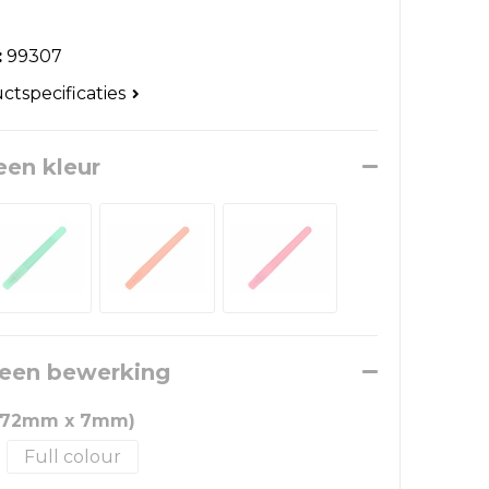
:
99307
uctspecificaties
een kleur
 een bewerking
 (72mm x 7mm)
Full colour