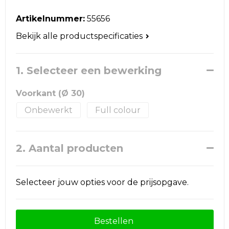
Reistassen
Artikelnummer:
55656
Schoudertassen
Bekijk alle productspecificaties
Accessoires voor tassen
1. Selecteer een bewerking
Papieren tassen
Voorkant (Ø 30)
Promotietassen
Onbewerkt
Full colour
Jute tassen
2. Aantal producten
Strandtassen
Waterbestendige tassen
Selecteer jouw opties voor de prijsopgave.
Goodiebags
Bestellen