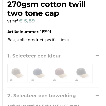
Reistassen
270gsm cotton twill
two tone cap
Schoudertassen
€ 5,89
vanaf
Accessoires voor tassen
Artikelnummer:
115591
Papieren tassen
Bekijk alle productspecificaties
Promotietassen
1. Selecteer een kleur
Jute tassen
Strandtassen
Waterbestendige tassen
Goodiebags
2. Selecteer een bewerking