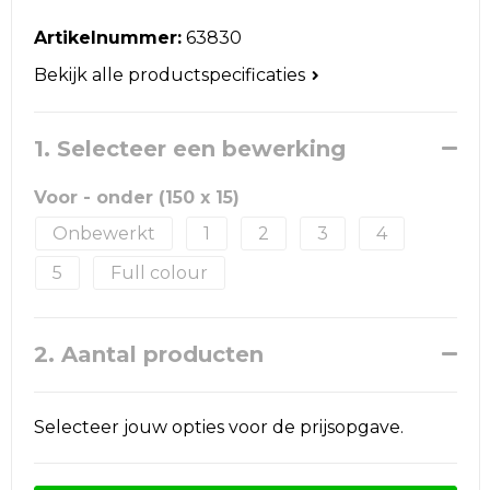
Reistassen
Artikelnummer:
63830
Schoudertassen
Bekijk alle productspecificaties
Accessoires voor tassen
1. Selecteer een bewerking
Papieren tassen
Voor - onder (150 x 15)
Promotietassen
Onbewerkt
1
2
3
4
Jute tassen
5
Full colour
Strandtassen
2. Aantal producten
Waterbestendige tassen
Selecteer jouw opties voor de prijsopgave.
Goodiebags