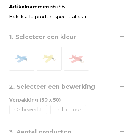
Reistassen
Artikelnummer:
56798
Schoudertassen
Bekijk alle productspecificaties
Accessoires voor tassen
1. Selecteer een kleur
Papieren tassen
Promotietassen
Jute tassen
2. Selecteer een bewerking
Strandtassen
Verpakking (50 x 50)
Waterbestendige tassen
Onbewerkt
Full colour
Goodiebags
3. Aantal producten