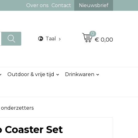
Over ons
Contact
Nieuwsbrief
0
Taal
€ 0,00
Outdoor & vrije tijd
Drinkwaren
 onderzetters
Coaster Set