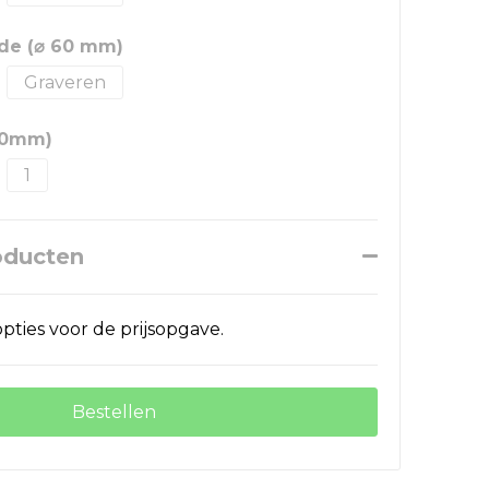
ijde (⌀ 60 mm)
Graveren
90mm)
1
oducten
pties voor de prijsopgave.
Bestellen