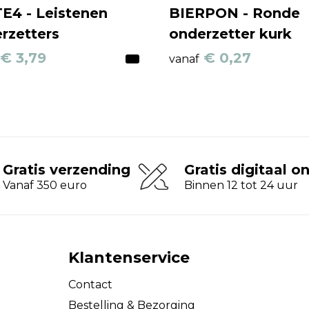
E4 - Leistenen
BIERPON - Ronde
rzetters
onderzetter kurk
€ 3,79
€ 0,27
vanaf
Gratis verzending
Gratis digitaal o
Vanaf 350 euro
Binnen 12 tot 24 uur
Klantenservice
Contact
Bestelling & Bezorging