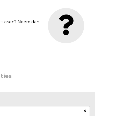
et tussen? Neem dan
ties
×