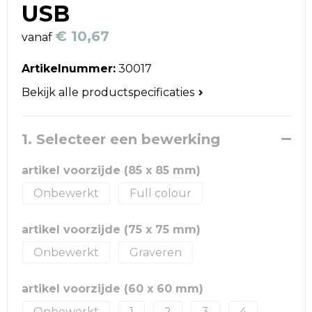
Reistassen
USB
€ 10,67
Schoudertassen
vanaf
Artikelnummer:
30017
Accessoires voor tassen
Bekijk alle productspecificaties
Papieren tassen
1. Selecteer een bewerking
Promotietassen
artikel voorzijde (85 x 85 mm)
Jute tassen
Onbewerkt
Full colour
Strandtassen
artikel voorzijde (75 x 75 mm)
Waterbestendige tassen
Onbewerkt
Graveren
Goodiebags
artikel voorzijde (60 x 60 mm)
Onbewerkt
1
2
3
4