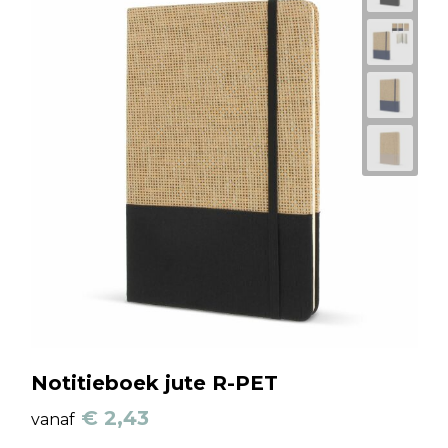
Notitieboek jute R-PET
€ 2,43
vanaf