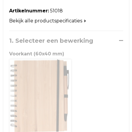
Reistassen
Artikelnummer:
51018
Schoudertassen
Bekijk alle productspecificaties
Accessoires voor tassen
1. Selecteer een bewerking
Papieren tassen
Voorkant (60x40 mm)
Promotietassen
Jute tassen
Strandtassen
Waterbestendige tassen
Goodiebags