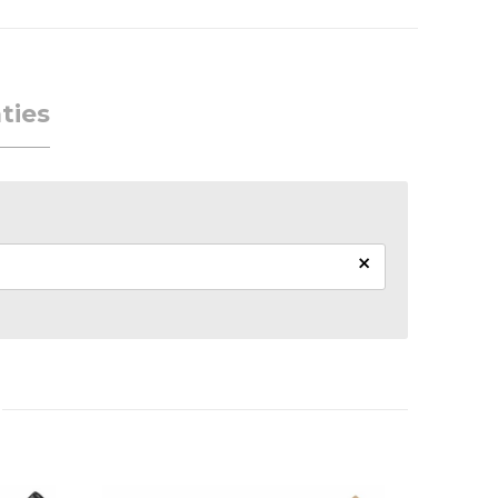
ties
×