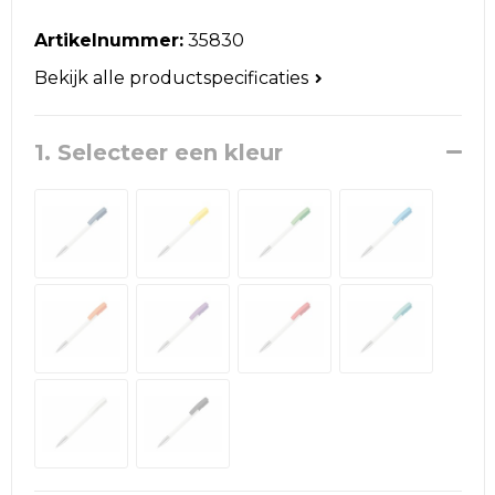
Reistassen
Artikelnummer:
35830
Schoudertassen
Bekijk alle productspecificaties
Accessoires voor tassen
1. Selecteer een kleur
Papieren tassen
Promotietassen
Jute tassen
Strandtassen
Waterbestendige tassen
Goodiebags