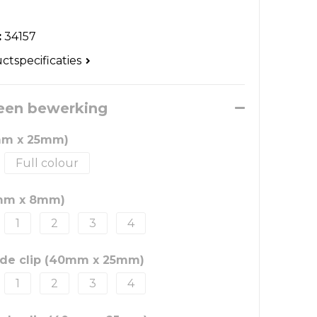
:
34157
uctspecificaties
 een bewerking
0mm x 25mm)
Full colour
0mm x 8mm)
1
2
3
4
 de clip (40mm x 25mm)
1
2
3
4