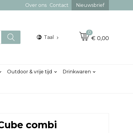
Over ons
Contact
Nieuwsbrief
0
Taal
€ 0,00
Outdoor & vrije tijd
Drinkwaren
 Cube combi