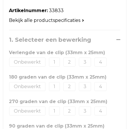
Reistassen
Artikelnummer:
33833
Schoudertassen
Bekijk alle productspecificaties
Accessoires voor tassen
1. Selecteer een bewerking
Papieren tassen
Verlengde van de clip (33mm x 25mm)
Promotietassen
Onbewerkt
1
2
3
4
Jute tassen
180 graden van de clip (33mm x 25mm)
Strandtassen
Onbewerkt
1
2
3
4
Waterbestendige tassen
270 graden van de clip (33mm x 25mm)
Onbewerkt
1
2
3
4
Goodiebags
90 graden van de clip (33mm x 25mm)