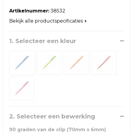
Reistassen
Artikelnummer:
38532
Schoudertassen
Bekijk alle productspecificaties
Accessoires voor tassen
1. Selecteer een kleur
Papieren tassen
Promotietassen
Jute tassen
Strandtassen
Waterbestendige tassen
2. Selecteer een bewerking
Goodiebags
90 graden van de clip (70mm x 6mm)