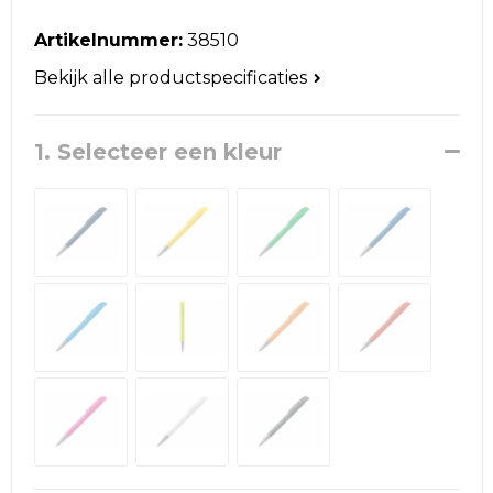
Reistassen
Artikelnummer:
38510
Schoudertassen
Bekijk alle productspecificaties
Accessoires voor tassen
1. Selecteer een kleur
Papieren tassen
Promotietassen
Jute tassen
Strandtassen
Waterbestendige tassen
Goodiebags