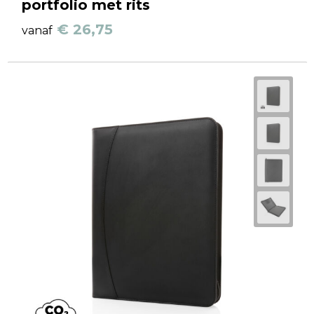
portfolio met rits
€ 26,75
vanaf