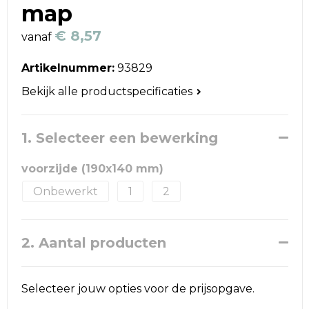
Reistassen
map
€ 8,57
Schoudertassen
vanaf
Artikelnummer:
93829
Accessoires voor tassen
Bekijk alle productspecificaties
Papieren tassen
1. Selecteer een bewerking
Promotietassen
voorzijde (190x140 mm)
Jute tassen
Onbewerkt
1
2
Strandtassen
Waterbestendige tassen
2. Aantal producten
Goodiebags
Selecteer jouw opties voor de prijsopgave.