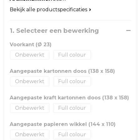
Reistassen
Bekijk alle productspecificaties
Schoudertassen
1. Selecteer een bewerking
Accessoires voor tassen
Voorkant (Ø 23)
Papieren tassen
Onbewerkt
Full colour
Promotietassen
Aangepaste kartonnen doos (138 x 158)
Jute tassen
Onbewerkt
Full colour
Strandtassen
Aangepaste kraft kartonnen doos (138 x 158)
Onbewerkt
Full colour
Waterbestendige tassen
Goodiebags
Aangepaste papieren wikkel (144 x 110)
Onbewerkt
Full colour