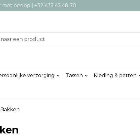
met ons op | +32 475 45 48 70
ersoonlijke verzorging
Tassen
Kleding & petten
Bakken
ken