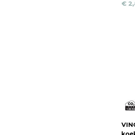
€ 2
VIN
koek