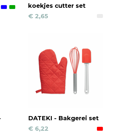
koekjes cutter set
€ 2,65
-
DATEKI - Bakgerei set
€ 6,22