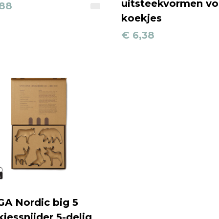
uitsteekvormen vo
,88
koekjes
€ 6,38
GA Nordic big 5
jessnijder 5-delig