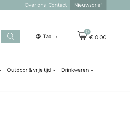
Over ons
Contact
Nieuwsbrief
0
Taal
€ 0,00
Outdoor & vrije tijd
Drinkwaren