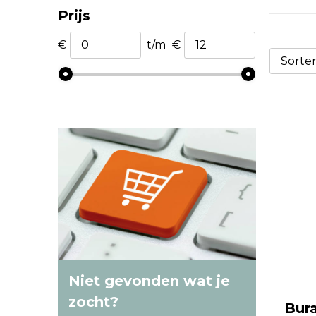
Prijs
€
t/m
€
Niet gevonden wat je
zocht?
Bur