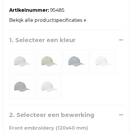
Reistassen
Artikelnummer:
95485
Schoudertassen
Bekijk alle productspecificaties
Accessoires voor tassen
1. Selecteer een kleur
Papieren tassen
Promotietassen
Jute tassen
Strandtassen
Waterbestendige tassen
2. Selecteer een bewerking
Goodiebags
Front embroidery (120x40 mm)