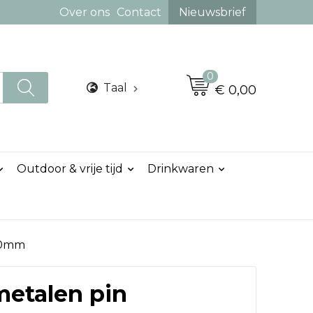
Over ons
Contact
Nieuwsbrief
0
Taal
€ 0,00
Outdoor & vrije tijd
Drinkwaren
10mm
etalen pin