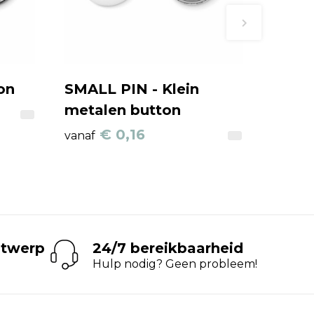
on
SMALL PIN - Klein
metalen button
€ 0,16
vanaf
ntwerp
24/7 bereikbaarheid
Hulp nodig? Geen probleem!