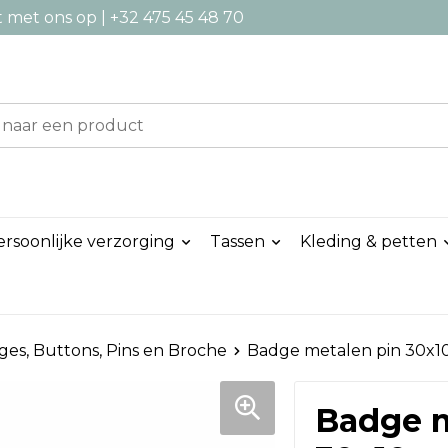
met ons op | +32 475 45 48 70
ersoonlijke verzorging
Tassen
Kleding & petten
es, Buttons, Pins en Broche
Badge metalen pin 30x
Badge m