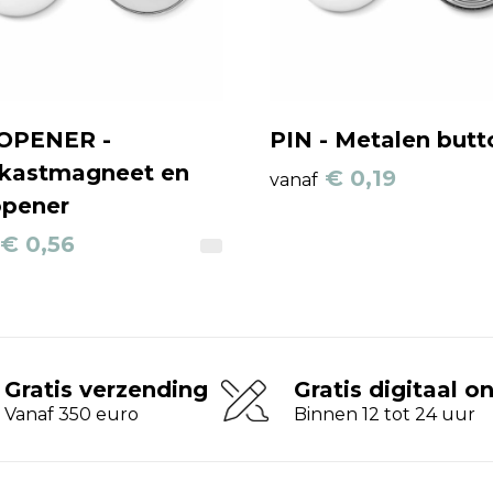
 OPENER -
PIN - Metalen butt
kastmagneet en
€ 0,19
vanaf
opener
€ 0,56
Gratis verzending
Gratis digitaal o
Vanaf 350 euro
Binnen 12 tot 24 uur