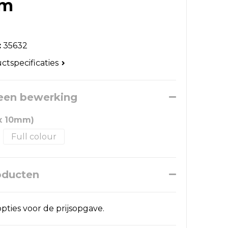
mm
:
35632
uctspecificaties
 een bewerking
x 10mm)
Full colour
oducten
pties voor de prijsopgave.