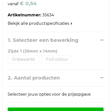
Reistassen
€ 0,54
vanaf
Schoudertassen
Artikelnummer:
35634
Bekijk alle productspecificaties
Accessoires voor tassen
Papieren tassen
1. Selecteer een bewerking
Promotietassen
Zijde 1 (26mm x 14mm)
Onbewerkt
Full colour
Jute tassen
Strandtassen
2. Aantal producten
Waterbestendige tassen
Selecteer jouw opties voor de prijsopgave.
Goodiebags