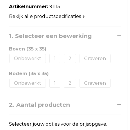
Reistassen
Artikelnummer:
91115
Schoudertassen
Bekijk alle productspecificaties
Accessoires voor tassen
1. Selecteer een bewerking
Papieren tassen
Boven (35 x 35)
Promotietassen
Onbewerkt
1
2
Graveren
Jute tassen
Bodem (35 x 35)
Onbewerkt
1
2
Graveren
Strandtassen
Waterbestendige tassen
2. Aantal producten
Goodiebags
Selecteer jouw opties voor de prijsopgave.