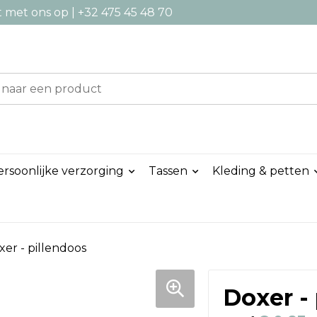
met ons op | +32 475 45 48 70
ersoonlijke verzorging
Tassen
Kleding & petten
er - pillendoos
Doxer -