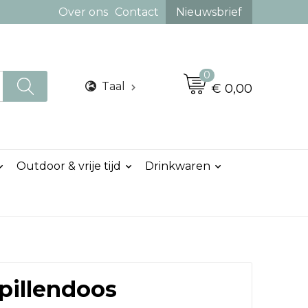
Over ons
Contact
Nieuwsbrief
0
Taal
€ 0,00
Outdoor & vrije tijd
Drinkwaren
 pillendoos