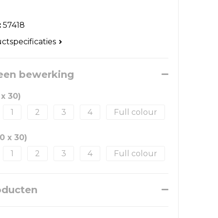
:
57418
uctspecificaties
 een bewerking
 x 30)
1
2
3
4
Full colour
0 x 30)
1
2
3
4
Full colour
oducten