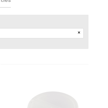
ties
×