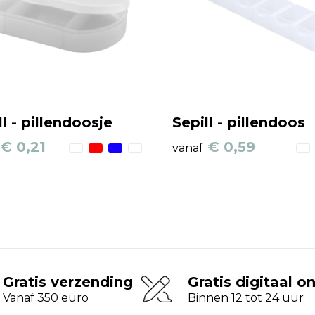
ll - pillendoosje
Sepill - pillendoos
€ 0,21
€ 0,59
vanaf
Gratis verzending
Gratis digitaal o
Vanaf 350 euro
Binnen 12 tot 24 uur