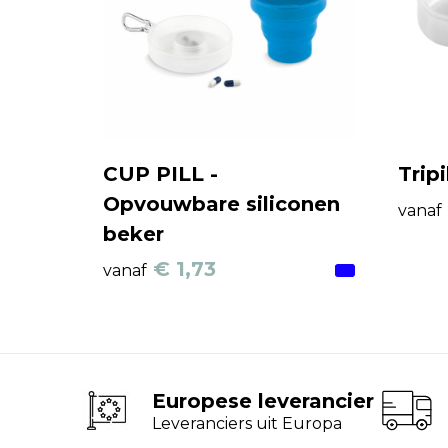
CUP PILL -
Tripi
Opvouwbare siliconen
vanaf
beker
€ 1,73
vanaf
Europese leverancier
Leveranciers uit Europa