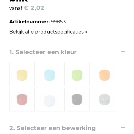
Reistassen
€ 2,02
vanaf
Schoudertassen
Artikelnummer:
99853
Accessoires voor tassen
Bekijk alle productspecificaties
Papieren tassen
1. Selecteer een kleur
Promotietassen
Jute tassen
Strandtassen
Waterbestendige tassen
Goodiebags
2. Selecteer een bewerking