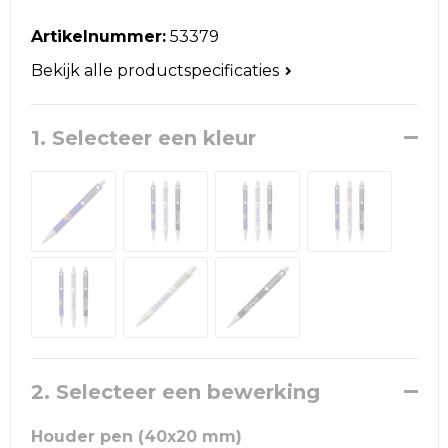
Reistassen
Artikelnummer:
53379
Schoudertassen
Bekijk alle productspecificaties
Accessoires voor tassen
1. Selecteer een kleur
Papieren tassen
Promotietassen
Jute tassen
Strandtassen
Waterbestendige tassen
2. Selecteer een bewerking
Goodiebags
Houder pen (40x20 mm)