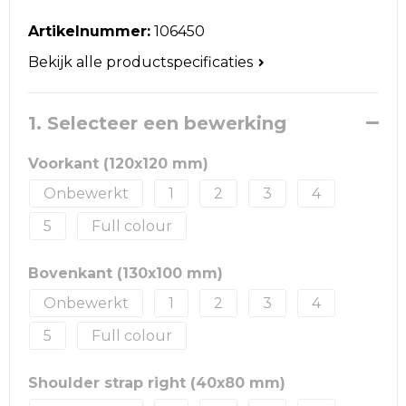
Reistassen
Artikelnummer:
106450
Schoudertassen
Bekijk alle productspecificaties
Accessoires voor tassen
1. Selecteer een bewerking
Papieren tassen
Voorkant (120x120 mm)
Promotietassen
Onbewerkt
1
2
3
4
Jute tassen
5
Full colour
Strandtassen
Bovenkant (130x100 mm)
Onbewerkt
1
2
3
4
Waterbestendige tassen
5
Full colour
Goodiebags
Shoulder strap right (40x80 mm)