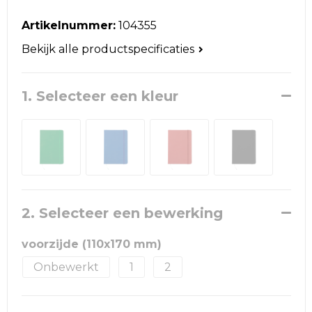
Reistassen
Artikelnummer:
104355
Schoudertassen
Bekijk alle productspecificaties
Accessoires voor tassen
1. Selecteer een kleur
Papieren tassen
Promotietassen
Jute tassen
Strandtassen
2. Selecteer een bewerking
Waterbestendige tassen
voorzijde (110x170 mm)
Onbewerkt
1
2
Goodiebags