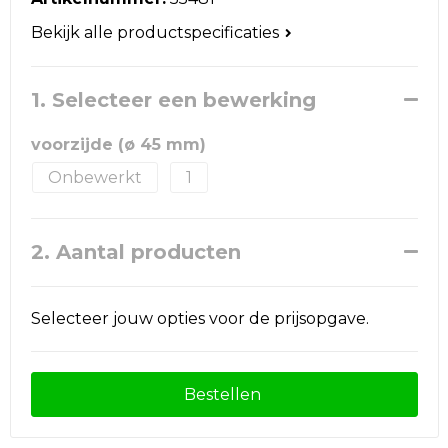
Reistassen
Bekijk alle productspecificaties
Schoudertassen
1. Selecteer een bewerking
Accessoires voor tassen
voorzijde (ø 45 mm)
Papieren tassen
Onbewerkt
1
Promotietassen
Jute tassen
2. Aantal producten
Strandtassen
Selecteer jouw opties voor de prijsopgave.
Waterbestendige tassen
Bestellen
Goodiebags