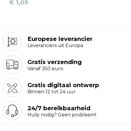
Reistassen
€ 1,09
Schoudertassen
Accessoires voor tassen
Europese leverancier
Papieren tassen
Leveranciers uit Europa
Promotietassen
Gratis verzending
Vanaf 350 euro
Jute tassen
Gratis digitaal ontwerp
Strandtassen
Binnen 12 tot 24 uur
Waterbestendige tassen
24/7 bereikbaarheid
Hulp nodig? Geen probleem!
Goodiebags