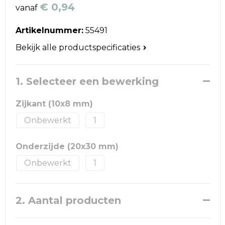
Reistassen
€ 0,94
vanaf
Schoudertassen
Artikelnummer:
55491
Bekijk alle productspecificaties
Accessoires voor tassen
Papieren tassen
1. Selecteer een bewerking
Promotietassen
Zijkant (10x8 mm)
Onbewerkt
1
Jute tassen
Onderzijde (20x30 mm)
Strandtassen
Onbewerkt
1
Waterbestendige tassen
Goodiebags
2. Aantal producten