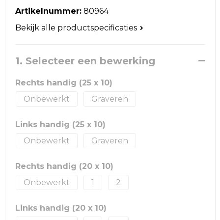
Reistassen
Artikelnummer:
80964
Schoudertassen
Bekijk alle productspecificaties
Accessoires voor tassen
1. Selecteer een bewerking
Papieren tassen
Rechts handig (25 x 10)
Promotietassen
Onbewerkt
Graveren
Jute tassen
Links handig (25 x 10)
Onbewerkt
Graveren
Strandtassen
Rechts handig (20 x 10)
Waterbestendige tassen
Onbewerkt
1
2
Goodiebags
Links handig (20 x 10)