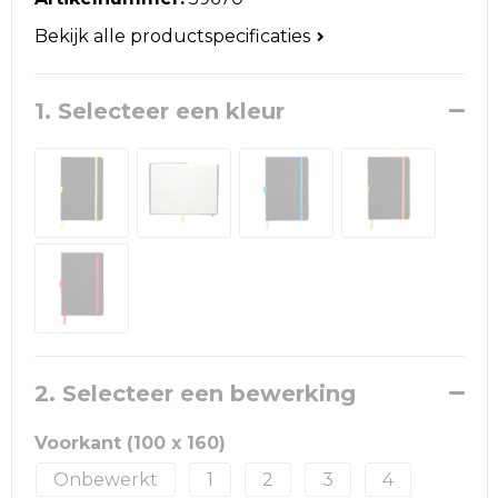
Reistassen
Bekijk alle productspecificaties
Schoudertassen
1. Selecteer een kleur
Accessoires voor tassen
Papieren tassen
Promotietassen
Jute tassen
Strandtassen
Waterbestendige tassen
2. Selecteer een bewerking
Goodiebags
Voorkant (100 x 160)
Onbewerkt
1
2
3
4