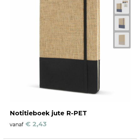
Notitieboek jute R-PET
€ 2,43
vanaf