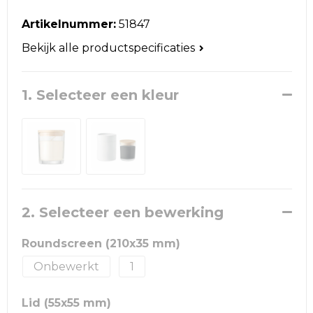
Reistassen
Artikelnummer:
51847
Schoudertassen
Bekijk alle productspecificaties
Accessoires voor tassen
1. Selecteer een kleur
Papieren tassen
Promotietassen
Jute tassen
Strandtassen
2. Selecteer een bewerking
Waterbestendige tassen
Roundscreen (210x35 mm)
Onbewerkt
1
Goodiebags
Lid (55x55 mm)