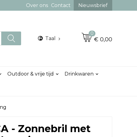
Over ons
Contact
Nieuwsbrief
0
Taal
€ 0,00
Outdoor & vrije tijd
Drinkwaren
ing
 - Zonnebril met