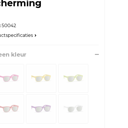
cherming
:
50042
uctspecificaties
een kleur