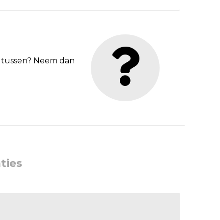
et tussen? Neem dan
ties