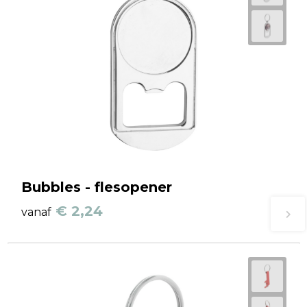
Bubbles - flesopener
€ 2,24
vanaf