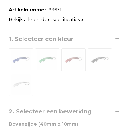
Reistassen
Artikelnummer:
93631
Schoudertassen
Bekijk alle productspecificaties
Accessoires voor tassen
1. Selecteer een kleur
Papieren tassen
Promotietassen
Jute tassen
Strandtassen
Waterbestendige tassen
2. Selecteer een bewerking
Goodiebags
Bovenzijde (40mm x 10mm)