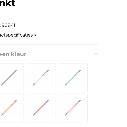
inkt
:
90841
uctspecificaties
een kleur