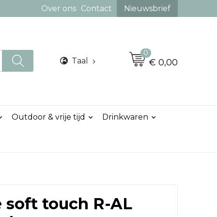
Over ons
Contact
Nieuwsbrief
0
Taal
€ 0,00
Outdoor & vrije tijd
Drinkwaren
e soft touch R-AL