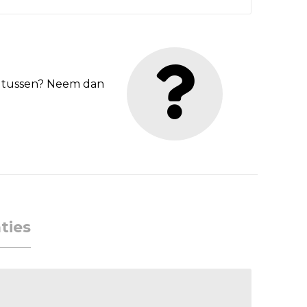
et tussen? Neem dan
ties