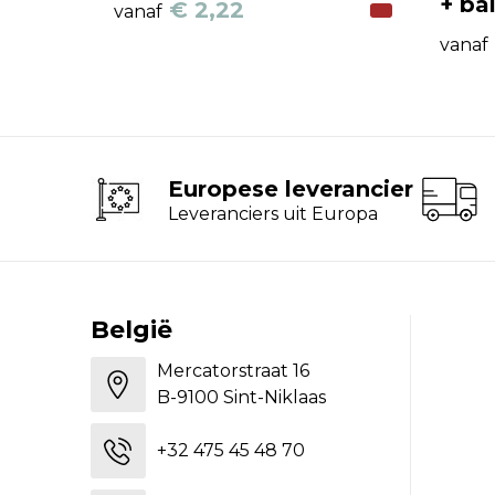
+ ba
€ 2,22
vanaf
vanaf
Europese leverancier
Leveranciers uit Europa
België
Mercatorstraat 16
B-9100 Sint-Niklaas
+32 475 45 48 70