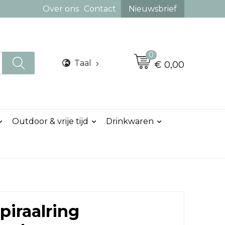
Over ons
Contact
Nieuwsbrief
0
Taal
€ 0,00
Outdoor & vrije tijd
Drinkwaren
piraalring