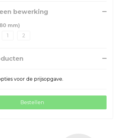
 een bewerking
180 mm)
1
2
oducten
pties voor de prijsopgave.
Bestellen