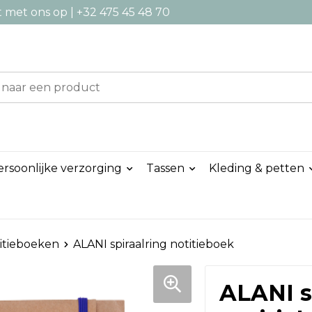
met ons op | +32 475 45 48 70
ersoonlijke verzorging
Tassen
Kleding & petten
itieboeken
ALANI spiraalring notitieboek
ALANI s