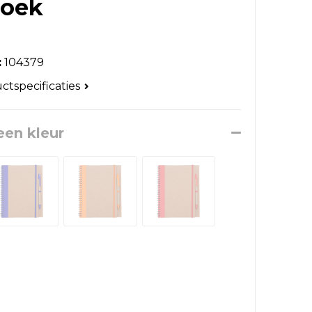
boek
:
104379
uctspecificaties
een kleur