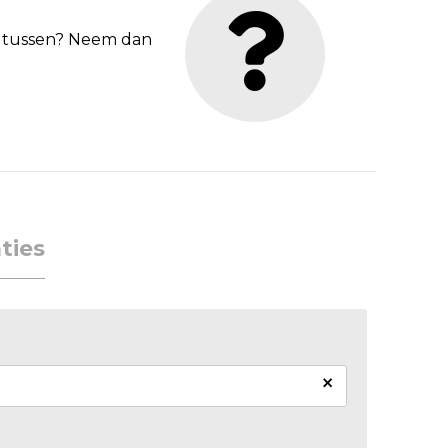
et tussen? Neem dan
ties
×