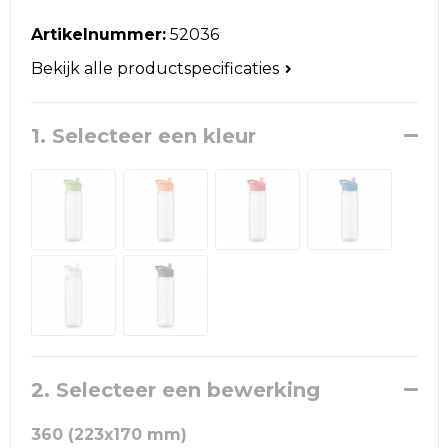
Reistassen
Artikelnummer:
52036
Schoudertassen
Bekijk alle productspecificaties
Accessoires voor tassen
1. Selecteer een kleur
Papieren tassen
Promotietassen
Jute tassen
Strandtassen
Waterbestendige tassen
2. Selecteer een bewerking
Goodiebags
360 (223x170 mm)