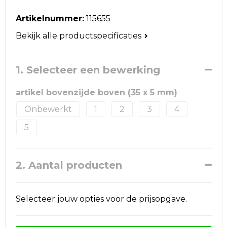
Reistassen
Artikelnummer:
115655
Schoudertassen
Bekijk alle productspecificaties
Accessoires voor tassen
1. Selecteer een bewerking
Papieren tassen
artikel bovenzijde boven (35 x 5 mm)
Promotietassen
Onbewerkt
1
2
3
4
Jute tassen
5
Strandtassen
2. Aantal producten
Waterbestendige tassen
Selecteer jouw opties voor de prijsopgave.
Goodiebags