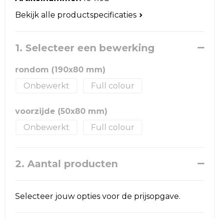
Reistassen
Bekijk alle productspecificaties
Schoudertassen
1. Selecteer een bewerking
Accessoires voor tassen
rondom (190x80 mm)
Papieren tassen
Onbewerkt
Full colour
Promotietassen
voorzijde (50x80 mm)
Jute tassen
Onbewerkt
Full colour
Strandtassen
2. Aantal producten
Waterbestendige tassen
Goodiebags
Selecteer jouw opties voor de prijsopgave.