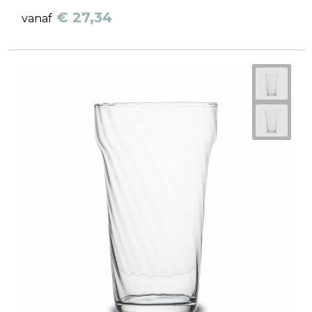
€ 27,34
vanaf