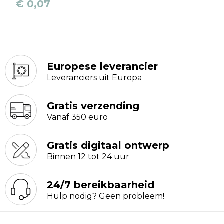
Reistassen
€ 0,07
Schoudertassen
Accessoires voor tassen
Europese leverancier
Papieren tassen
Leveranciers uit Europa
Promotietassen
Gratis verzending
Vanaf 350 euro
Jute tassen
Gratis digitaal ontwerp
Strandtassen
Binnen 12 tot 24 uur
Waterbestendige tassen
24/7 bereikbaarheid
Hulp nodig? Geen probleem!
Goodiebags