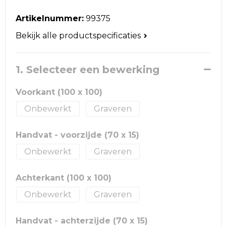
Reistassen
Artikelnummer:
99375
Schoudertassen
Bekijk alle productspecificaties
Accessoires voor tassen
1. Selecteer een bewerking
Papieren tassen
Voorkant (100 x 100)
Promotietassen
Onbewerkt
Graveren
Jute tassen
Handvat - voorzijde (70 x 15)
Strandtassen
Onbewerkt
Graveren
Waterbestendige tassen
Achterkant (100 x 100)
Onbewerkt
Graveren
Goodiebags
Handvat - achterzijde (70 x 15)